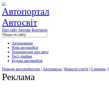
Про сайт
Автори
Контакти
Автоновини
Нові автомобілі
Телепередачі про авто
Тест-драйви
Будова автомобіля
Поради автолюбителю
|
Автошкола
|
Корисні статті
|
Словник
|
Реклама