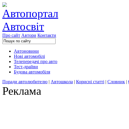
Про сайт
Автори
Контакти
Автоновини
Нові автомобілі
Телепередачі про авто
Тест-драйви
Будова автомобіля
Поради автолюбителю
|
Автошкола
|
Корисні статті
|
Словник
|
Реклама