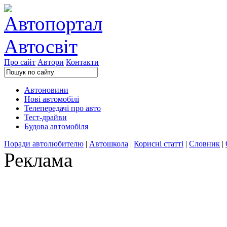
Про сайт
Автори
Контакти
Автоновини
Нові автомобілі
Телепередачі про авто
Тест-драйви
Будова автомобіля
Поради автолюбителю
|
Автошкола
|
Корисні статті
|
Словник
|
Реклама