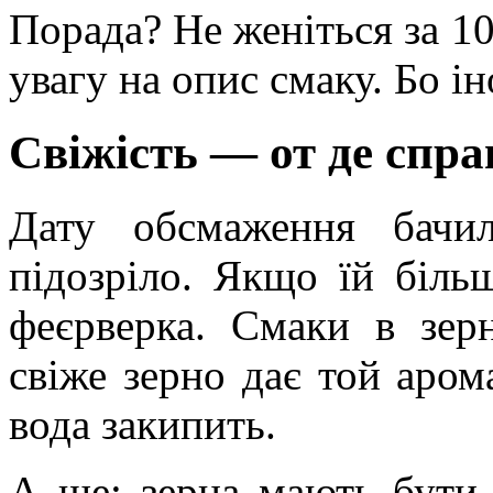
Порада? Не женіться за 1
увагу на опис смаку. Бо і
Свіжість — от де спр
Дату обсмаження бач
підозріло. Якщо їй біль
феєрверка. Смаки в зер
свіже зерно дає той арома
вода закипить.
А ще: зерна мають бути 