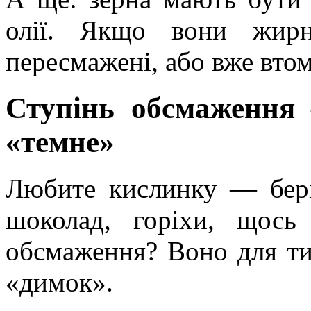
олії. Якщо вони жир
пересмажені, або вже втом
Ступінь обсмаження 
«темне»
Любите кислинку — бері
шоколад, горіхи, щос
обсмаження? Воно для тих
«димок».