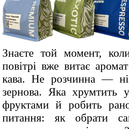
Знаєте той момент, кол
повітрі вже витає арома
кава. Не розчинна — ні
зернова. Яка хрумтить 
фруктами й робить ран
питання: як обрати с