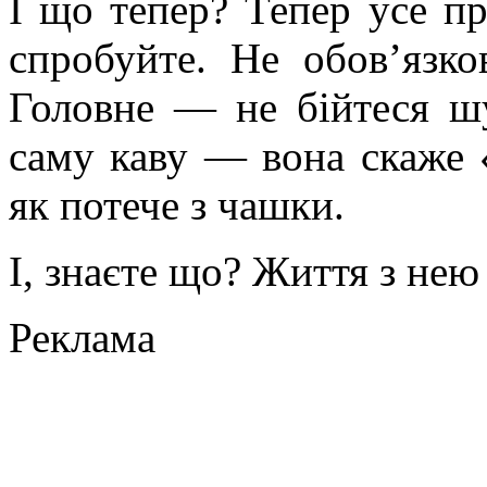
І що тепер? Тепер усе пр
спробуйте. Не обов’язк
Головне — не бійтеся шу
саму каву — вона скаже 
як потече з чашки.
І, знаєте що? Життя з нею
Реклама