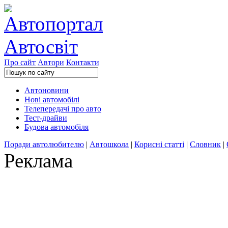
Про сайт
Автори
Контакти
Автоновини
Нові автомобілі
Телепередачі про авто
Тест-драйви
Будова автомобіля
Поради автолюбителю
|
Автошкола
|
Корисні статті
|
Словник
|
Реклама