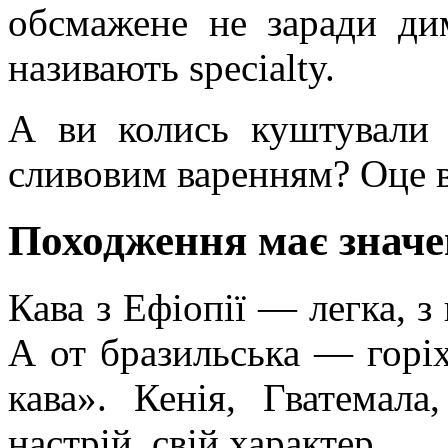
обсмажене не заради дим
називають specialty.
А ви колись куштували 
сливовим варенням? Оце 
Походження має знач
Кава з Ефіопії — легка, з
А от бразильська — горіхо
кава». Кенія, Гватемал
настрій, свій характер.