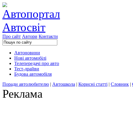
Про сайт
Автори
Контакти
Автоновини
Нові автомобілі
Телепередачі про авто
Тест-драйви
Будова автомобіля
Поради автолюбителю
|
Автошкола
|
Корисні статті
|
Словник
|
Реклама