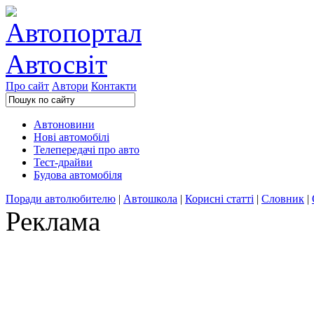
Про сайт
Автори
Контакти
Автоновини
Нові автомобілі
Телепередачі про авто
Тест-драйви
Будова автомобіля
Поради автолюбителю
|
Автошкола
|
Корисні статті
|
Словник
|
Реклама