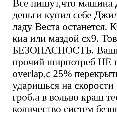
Все пишут,что машина д
деньги купил себе Джил
ладу Веста останется. К
киа или маздой сх9. То
БЕЗОПАСНОСТЬ. Ваши 
прочий ширпотреб НЕ п
overlap,с 25% перекрыт
ударишься на скорости 
гроб.а в вольво краш те
количество систем безо