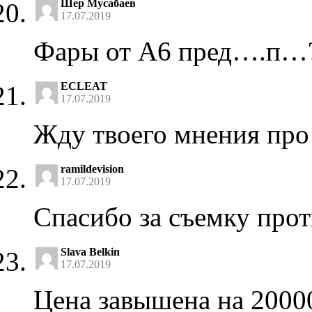
Шер Мусабаев
17.07.2019
Фары от А6 пред….п…?
ECLEAT
17.07.2019
Жду твоего мнения про 
ramildevision
17.07.2019
Спасибо за съемку прот
Slava Belkin
17.07.2019
Цена завышена на 20000