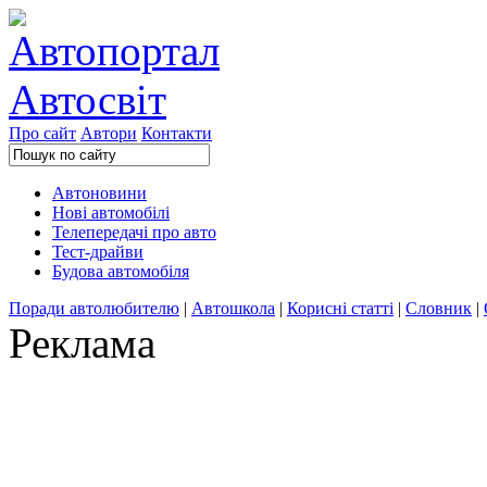
Про сайт
Автори
Контакти
Автоновини
Нові автомобілі
Телепередачі про авто
Тест-драйви
Будова автомобіля
Поради автолюбителю
|
Автошкола
|
Корисні статті
|
Словник
|
Реклама