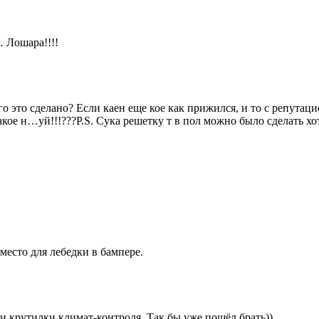
 Лошара!!!!
го это сделано? Если каен еще кое как прижился, и то с репутац
кое н…уй!!!???P.S. Сука решетку т в пол можно было сделать хо
место для лебедки в бампере.
и крутилки климат-контроля. Так бы уже пошёл брать))