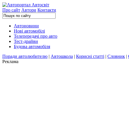
Про сайт
Автори
Контакти
Автоновини
Нові автомобілі
Телепередачі про авто
Тест-драйви
Будова автомобіля
Поради автолюбителю
|
Автошкола
|
Корисні статті
|
Словник
|
Реклама