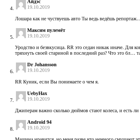
Айдэс
19.10.2019
Лошара как не чуствуешь авто Ты ведь ведёшь репортаж…
Максим пулемёт
19.10.2019
Уродство и безвкусица. RR это седан никак иначе. Для ко
тряхнуть своей стариной в последний раз? Что это бл… та
Dr Johansson
19.10.2019
RR Куник, если Вы понимаете о чем я.
UebyHax
19.10.2019
Джиперам важно сколько дюймов стают колеса, и есть ли 
Android 94
19.10.2019
Машина нравится, но меня разве что немного смущают эт