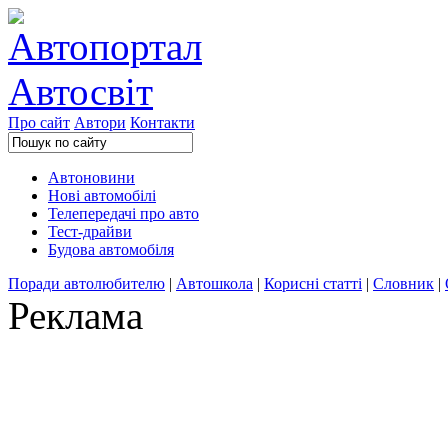
Про сайт
Автори
Контакти
Автоновини
Нові автомобілі
Телепередачі про авто
Тест-драйви
Будова автомобіля
Поради автолюбителю
|
Автошкола
|
Корисні статті
|
Словник
|
Реклама