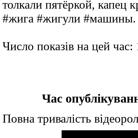
толкали пятёркой, капец 
#жига #жигули #машины.
Число показів на цей час:
Час опублікуванн
Повна тривалість відеорол