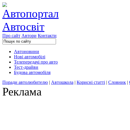
Про сайт
Автори
Контакти
Автоновини
Нові автомобілі
Телепередачі про авто
Тест-драйви
Будова автомобіля
Поради автолюбителю
|
Автошкола
|
Корисні статті
|
Словник
|
Реклама