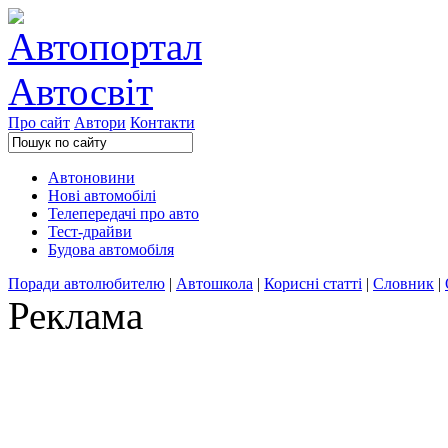
Про сайт
Автори
Контакти
Автоновини
Нові автомобілі
Телепередачі про авто
Тест-драйви
Будова автомобіля
Поради автолюбителю
|
Автошкола
|
Корисні статті
|
Словник
|
Реклама