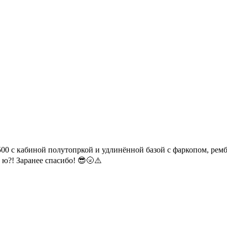
500 с кабиной полутопркой и удлинённой базой с фаркопом, ремба
 ю?! Заранее спасибо! 😎🌝⚠️