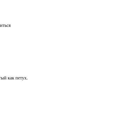
титься
ый как петух.