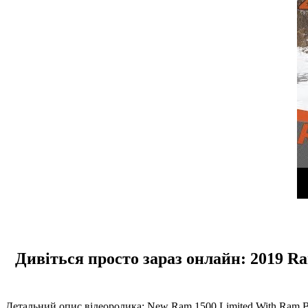
Дивіться просто зараз онлайн: 2019 Ra
Детальний опис відеоролика: New Ram 1500 Limited With Ram Bo