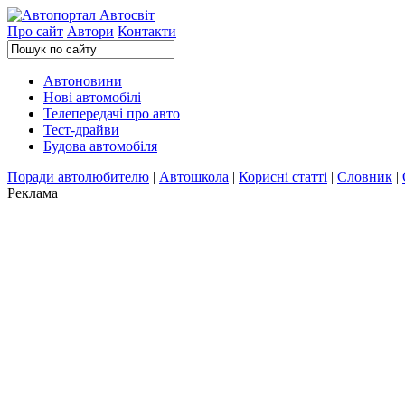
Про сайт
Автори
Контакти
Автоновини
Нові автомобілі
Телепередачі про авто
Тест-драйви
Будова автомобіля
Поради автолюбителю
|
Автошкола
|
Корисні статті
|
Словник
|
Реклама