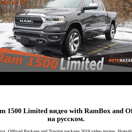
m 1500 Limited видео with RamBox and O
на русском.
x, Offroad Package and Towing package 2019 video review. Новы