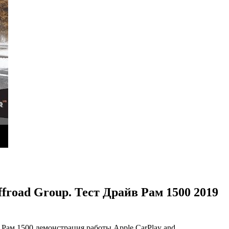
ffroad Group. Тест Драйв Рам 1500 2019
й Рам 1500 демонстрация работы Apple CarPlay and …