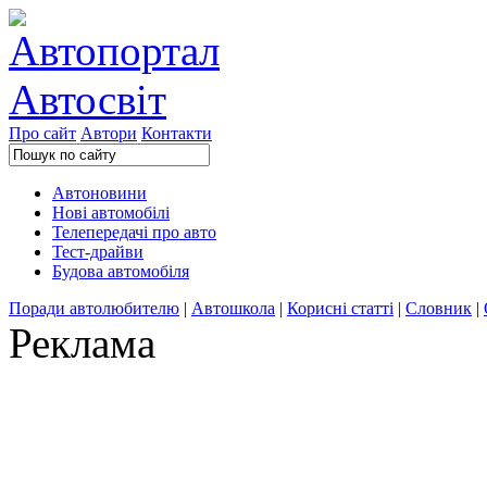
Про сайт
Автори
Контакти
Автоновини
Нові автомобілі
Телепередачі про авто
Тест-драйви
Будова автомобіля
Поради автолюбителю
|
Автошкола
|
Корисні статті
|
Словник
|
Реклама