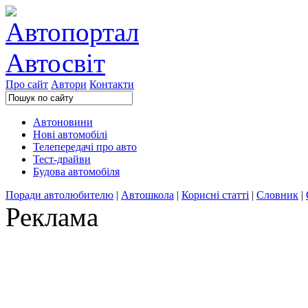
Про сайт
Автори
Контакти
Автоновини
Нові автомобілі
Телепередачі про авто
Тест-драйви
Будова автомобіля
Поради автолюбителю
|
Автошкола
|
Корисні статті
|
Словник
|
Реклама