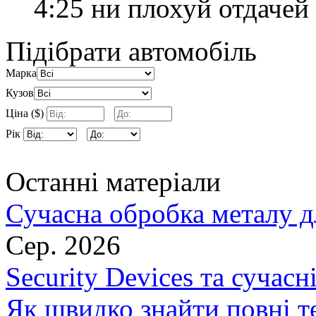
4:25 ни плохуй отдачей
Підібрати автомобіль
Марка
Кузов
Ціна ($)
Рік
Останні матеріали
Сучасна обробка металу д
Сер. 2026
Security Devices та сучасн
Як швидко знайти повні т