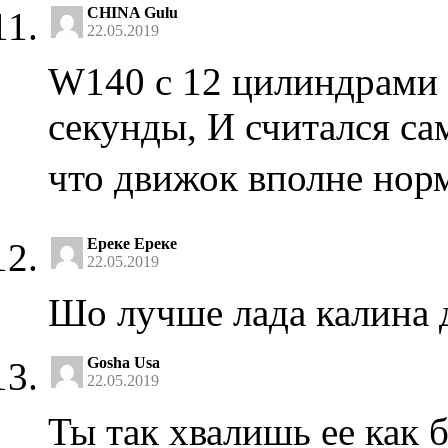
CHINA Gulu
22.05.2019
W140 с 12 цилиндрами н
секунды, И считался са
что движок вполне нор
Ереке Ереке
22.05.2019
Шо лучше лада калина 
Gosha Usa
22.05.2019
Ты так хвалишь ее как б