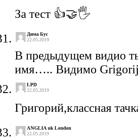
За тест 👍🤝🖐️
Дима Бус
22.05.2019
В предыдущем видио ты
имя….. Видимо Grigori
LPD
22.05.2019
Григорий,классная тачк
ANGLIA uk London
22.05.2019