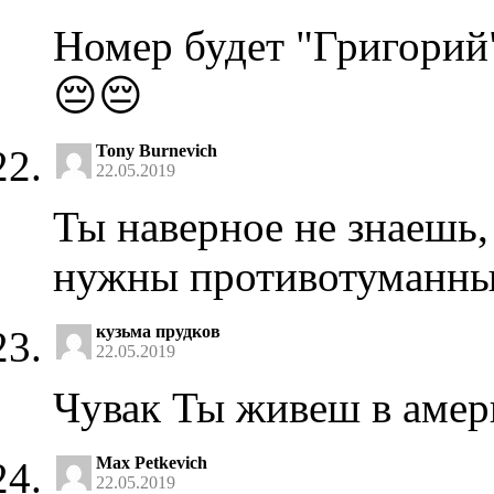
Номер будет "Григорий"
😔😔
Tony Burnevich
22.05.2019
Ты наверное не знаешь, 
нужны противотуманны
кузьма прудков
22.05.2019
Чувак Ты живеш в амери
Max Petkevich
22.05.2019