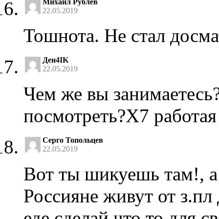
Михаил Рублев
22.05.2019
Тошнота. Не стал досмат
Ден4IK
22.05.2019
Чем же вы занимаетесь?
посмотреть?Х7 работая
Серго Топольцев
22.05.2019
Вот ты шикуешь там!, а
Россияне живут от з.пл
еде.сделай что то для св