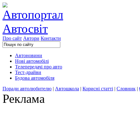
Про сайт
Автори
Контакти
Автоновини
Нові автомобілі
Телепередачі про авто
Тест-драйви
Будова автомобіля
Поради автолюбителю
|
Автошкола
|
Корисні статті
|
Словник
|
Реклама