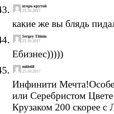
игорь крутой
25.10.2017
какие же вы блядь пида
Sergey Titinin
25.10.2017
Ебизнес)))))
mitis68
25.10.2017
Инфинити Мечта!Особе
или Серебристом Цвете!
Крузаком 200 скорее с 