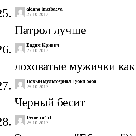
aidana imetbaeva
25.10.2017
Патрол лучше
Вадим Кривич
25.10.2017
лоховатые мужички как
Новый мультсериал Губки боба
25.10.2017
Черный бесит
Demetra451
25.10.2017