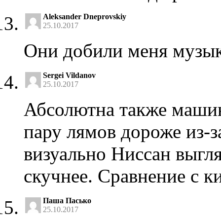
Aleksander Dneprovskiy
25.10.2017
Они добили меня музы
Sergei Vildanov
25.10.2017
Абсолютна также машина
пару лямов дороже из-
визуально Ниссан выгл
скучнее. Сравнение с к
Паша Пасько
25.10.2017