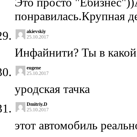
Это просто "Ебизнес"))
понравилась.Крупная д
akievskiy
25.10.2017
Инфайнити? Ты в какой
eugene
25.10.2017
уродская тачка
Dmitriy.D
25.10.2017
этот автомобиль реальн