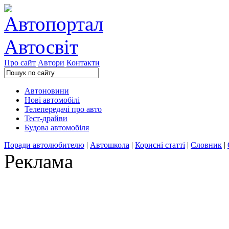
Про сайт
Автори
Контакти
Автоновини
Нові автомобілі
Телепередачі про авто
Тест-драйви
Будова автомобіля
Поради автолюбителю
|
Автошкола
|
Корисні статті
|
Словник
|
Реклама