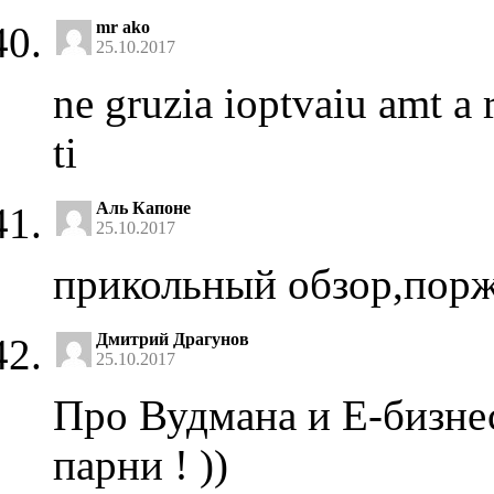
mr ako
25.10.2017
ne gruzia ioptvaiu amt a
ti
Аль Капоне
25.10.2017
прикольный обзор,порж
Дмитрий Драгунов
25.10.2017
Про Вудмана и Е-бизнес
парни ! ))