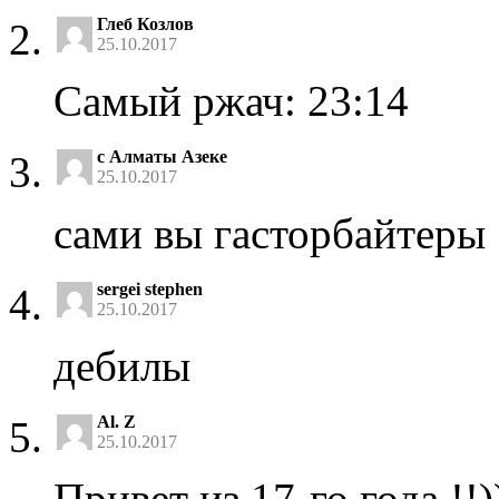
Глеб Козлов
25.10.2017
Самый ржач: 23:14
с Алматы Азеке
25.10.2017
сами вы гасторбайтеры 
sergei stephen
25.10.2017
дебилы
Al. Z
25.10.2017
Привет из 17-го года !!