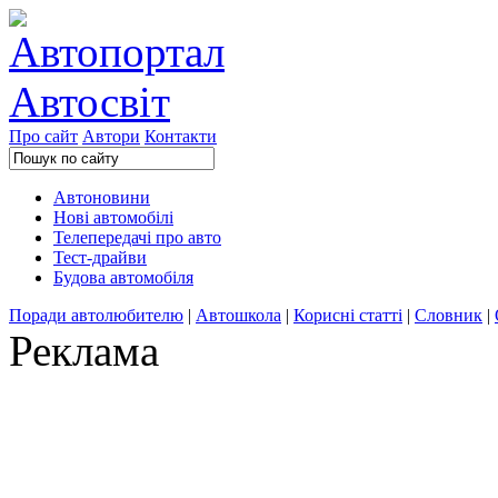
Про сайт
Автори
Контакти
Автоновини
Нові автомобілі
Телепередачі про авто
Тест-драйви
Будова автомобіля
Поради автолюбителю
|
Автошкола
|
Корисні статті
|
Словник
|
Реклама