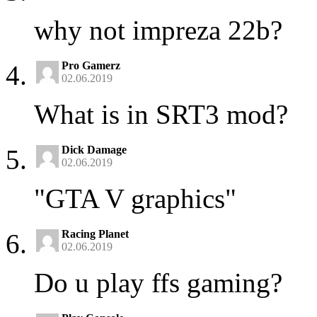
why not impreza 22b?
Pro Gamerz
02.06.2019
What is in SRT3 mod?
Dick Damage
02.06.2019
"GTA V graphics"
Racing Planet
02.06.2019
Do u play ffs gaming?