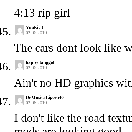
4:13 rip girl
Yuuki :3
02.06.2019
The cars dont look like 
happy tanggol
02.06.2019
Ain't no HD graphics wit
DeMúsicaLigera40
02.06.2019
I don't like the road text
mods are looking good.