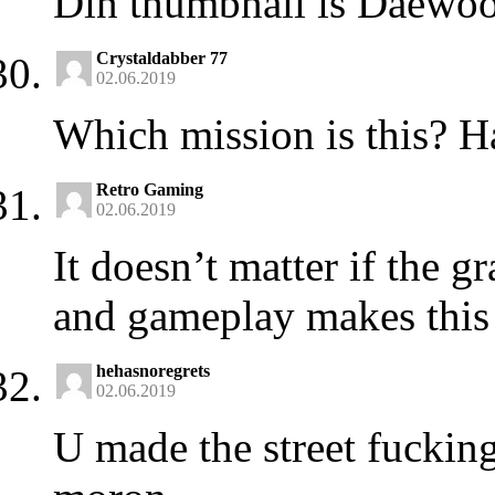
Din thumbnail is Daewo
Crystaldabber 77
02.06.2019
Which mission is this? Ha
Retro Gaming
02.06.2019
It doesn’t matter if the g
and gameplay makes this 
hehasnoregrets
02.06.2019
U made the street fucking