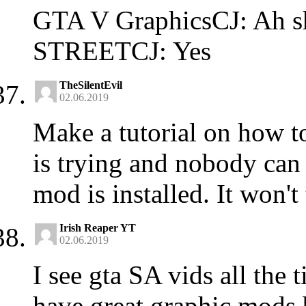
GTA V GraphicsCJ: Ah 
STREETCJ: Yes
TheSilentEvil
02.06.2019
Make a tutorial on how t
is trying and nobody ca
mod is installed. It won't 
Irish Reaper YT
02.06.2019
I see gta SA vids all the
have great graphic mods 