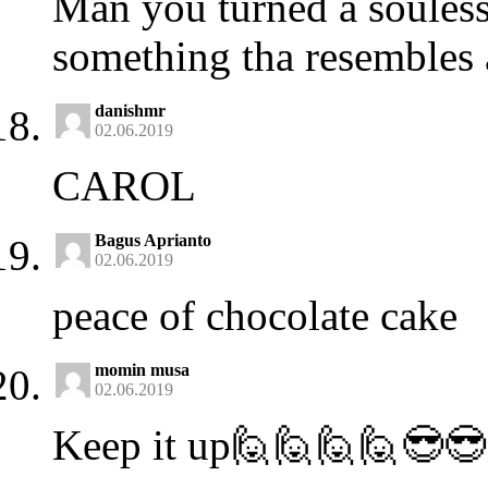
Man you turned a souless 
something tha resembles a
danishmr
02.06.2019
CAROL
Bagus Aprianto
02.06.2019
peace of chocolate cake
momin musa
02.06.2019
Keep it up🙋🙋🙋🙋😎😎