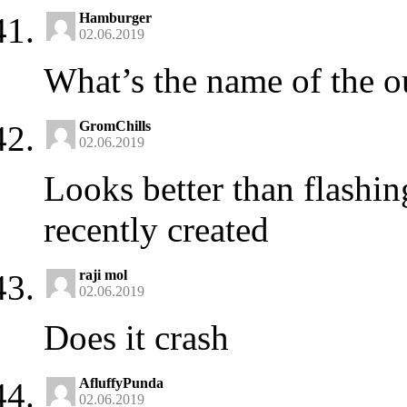
Hamburger
02.06.2019
What’s the name of the o
GromChills
02.06.2019
Looks better than flashin
recently created
raji mol
02.06.2019
Does it crash
AfluffyPunda
02.06.2019