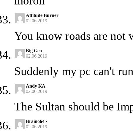
moron
Attitude Burner
02.06.2019
You know roads are not 
Big Geo
02.06.2019
Suddenly my pc can't r
Andy KA
02.06.2019
The Sultan should be Im
Braino64 •
02.06.2019