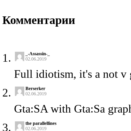
Комментарии
_-Assassin-_
02.06.2019
Full idiotism, it's a not v
Berserker
02.06.2019
Gta:SA with Gta:Sa grap
the parallellines
02.06.2019