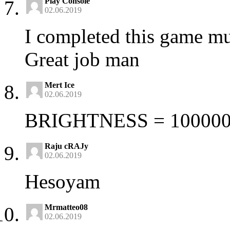
Play Console
02.06.2019
I completed this game mul
Great job man
Mert Ice
02.06.2019
BRIGHTNESS = 100000
Raju cRAJy
02.06.2019
Hesoyam
Mrmatteo08
02.06.2019