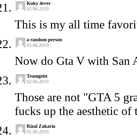
Kuky 4ever
02.06.2019
This is my all time favor
a random person
02.06.2019
Now do Gta V with San A
Teamgeist
02.06.2019
Those are not "GTA 5 gra
fucks up the aesthetic of
Rizal Zakaria
02.06.2019