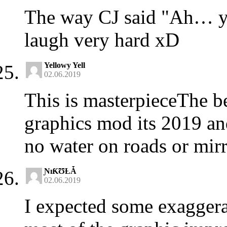
The way CJ said "Ah… yo
laugh very hard xD
Yellowy Yell
02.06.2019
This is masterpieceThe be
graphics mod its 2019 and 
no water on roads or mir
ƝıƘƱȽǠ
02.06.2019
I expected some exaggera