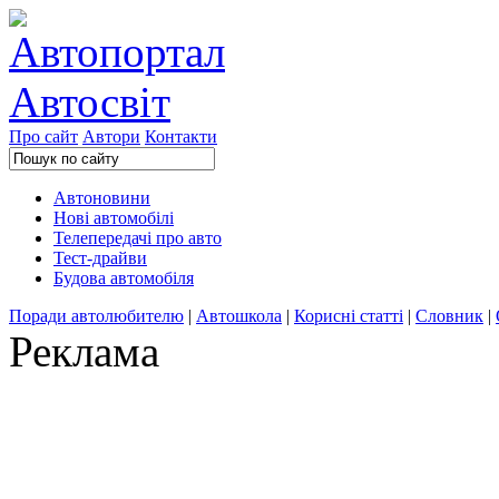
Про сайт
Автори
Контакти
Автоновини
Нові автомобілі
Телепередачі про авто
Тест-драйви
Будова автомобіля
Поради автолюбителю
|
Автошкола
|
Корисні статті
|
Словник
|
Реклама