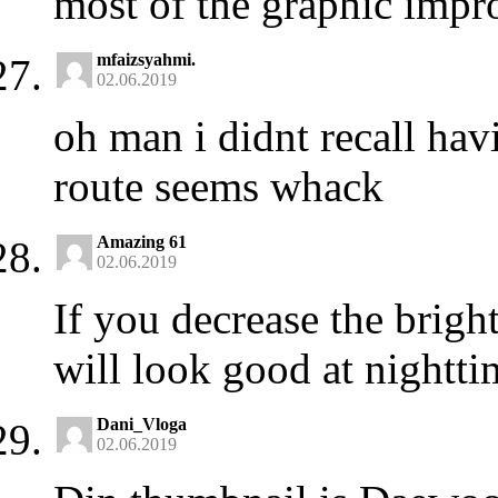
most of the graphic impro
mfaizsyahmi.
02.06.2019
oh man i didnt recall hav
route seems whack
Amazing 61
02.06.2019
If you decrease the brightn
will look good at nightti
Dani_Vloga
02.06.2019