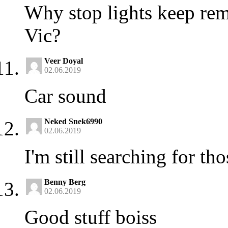
Why stop lights keep rem
Vic?
Veer Doyal
02.06.2019
Car sound
Neked Snek6990
02.06.2019
I'm still searching for th
Benny Berg
02.06.2019
Good stuff boiss