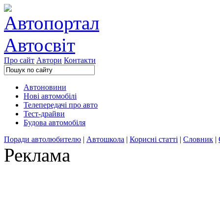
Про сайт
Автори
Контакти
Автоновини
Нові автомобілі
Телепередачі про авто
Тест-драйви
Будова автомобіля
Поради автолюбителю
|
Автошкола
|
Корисні статті
|
Словник
|
Реклама