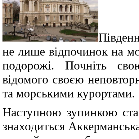
Півден
не лише відпочинок на мо
подорожі. Почніть св
відомого своєю неповтор
та морськими курортами.
Наступною зупинкою стан
знаходиться Аккерманськ