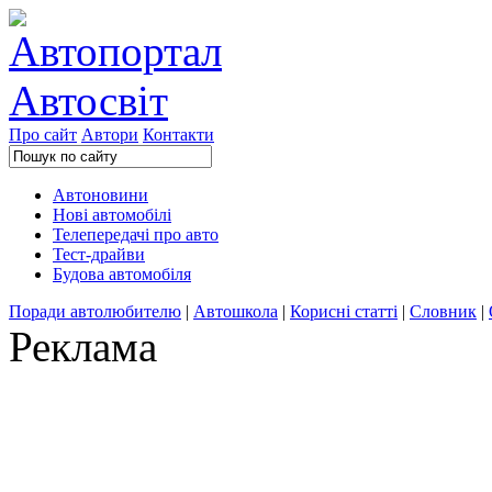
Про сайт
Автори
Контакти
Автоновини
Нові автомобілі
Телепередачі про авто
Тест-драйви
Будова автомобіля
Поради автолюбителю
|
Автошкола
|
Корисні статті
|
Словник
|
Реклама