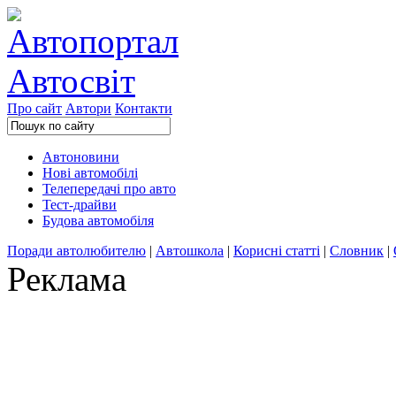
Про сайт
Автори
Контакти
Автоновини
Нові автомобілі
Телепередачі про авто
Тест-драйви
Будова автомобіля
Поради автолюбителю
|
Автошкола
|
Корисні статті
|
Словник
|
Реклама