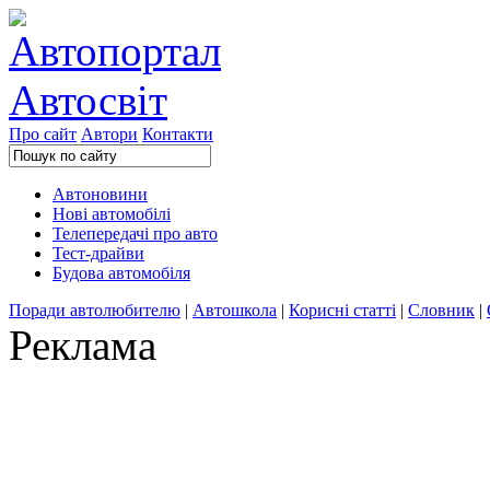
Про сайт
Автори
Контакти
Автоновини
Нові автомобілі
Телепередачі про авто
Тест-драйви
Будова автомобіля
Поради автолюбителю
|
Автошкола
|
Корисні статті
|
Словник
|
Реклама