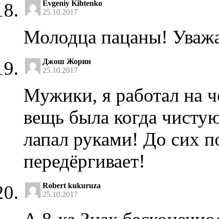
Evgeniy Kihtenko
25.10.2017
Молодца пацаны! Уважа
Джош Жорин
25.10.2017
Мужики, я работал на ч
вещь была когда чисту
лапал руками! До сих п
передёргивает!
Robert kukuruza
25.10.2017