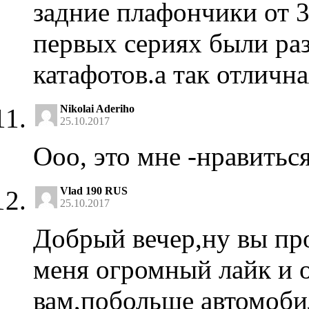
задние плафончики от 3
первых сериях были раз
катафотов.а так отлична
Nikolai Aderiho
25.10.2017
Ооо, это мне -нравитьс
Vlad 190 RUS
25.10.2017
Добрый вечер,ну вы пр
меня огромный лайк и 
вам,побольше автомоби