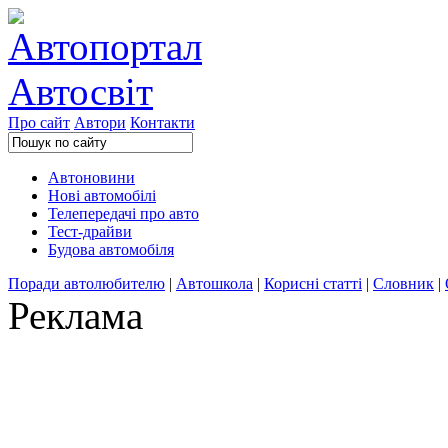
Про сайт
Автори
Контакти
Автоновини
Нові автомобілі
Телепередачі про авто
Тест-драйви
Будова автомобіля
Поради автолюбителю
|
Автошкола
|
Корисні статті
|
Словник
|
Реклама