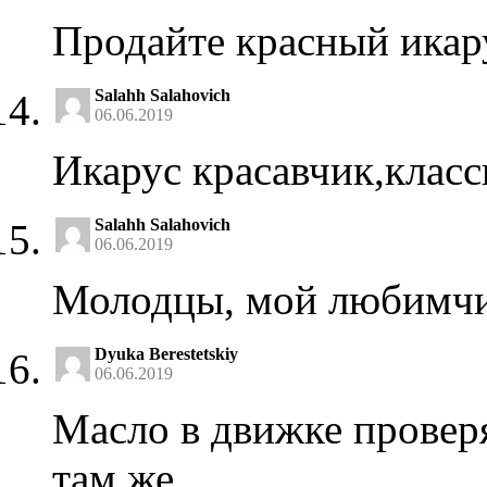
Продайте красный икар
Salahh Salahovich
06.06.2019
Икарус красавчик,клас
Salahh Salahovich
06.06.2019
Молодцы, мой любимчи
Dyuka Berestetskiy
06.06.2019
Масло в движке проверя
там же.