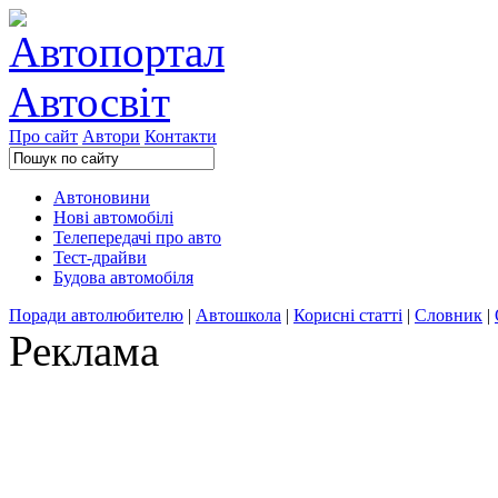
Про сайт
Автори
Контакти
Автоновини
Нові автомобілі
Телепередачі про авто
Тест-драйви
Будова автомобіля
Поради автолюбителю
|
Автошкола
|
Корисні статті
|
Словник
|
Реклама