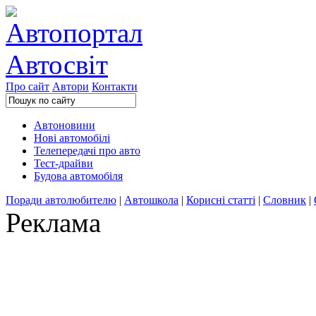
Про сайт
Автори
Контакти
Автоновини
Нові автомобілі
Телепередачі про авто
Тест-драйви
Будова автомобіля
Поради автолюбителю
|
Автошкола
|
Корисні статті
|
Словник
|
Реклама