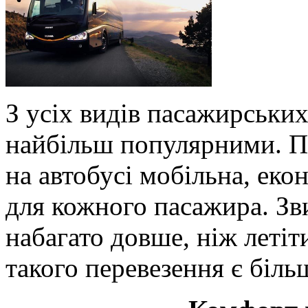
З усіх видів пасажирських
найбільш популярними. По
на автобусі мобільна, еко
для кожного пасажира. Зви
набагато довше, ніж летіти
такого перевезення є біл