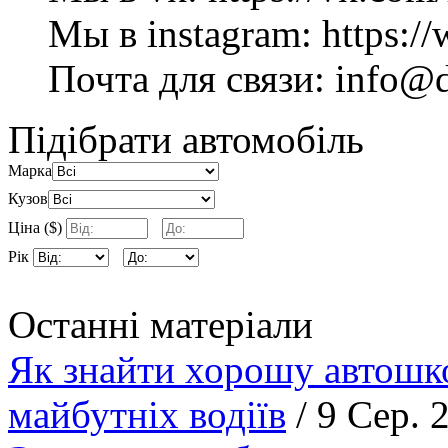
Мы в instagram: https://
Почта для связи:
info@d
Підібрати автомобіль
Марка
Кузов
Ціна ($)
Рік
Останні матеріали
Як знайти хорошу автошко
майбутніх водіїв
/ 9 Сер. 