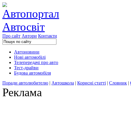
Про сайт
Автори
Контакти
Автоновини
Нові автомобілі
Телепередачі про авто
Тест-драйви
Будова автомобіля
Поради автолюбителю
|
Автошкола
|
Корисні статті
|
Словник
|
Реклама