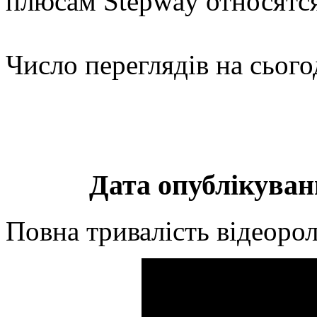
плюсам Stepway относятс
Число переглядів на сього
Дата опублікуванн
Повна тривалість відеорол