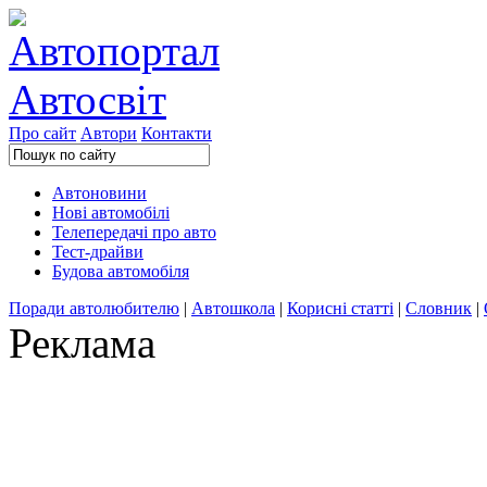
Про сайт
Автори
Контакти
Автоновини
Нові автомобілі
Телепередачі про авто
Тест-драйви
Будова автомобіля
Поради автолюбителю
|
Автошкола
|
Корисні статті
|
Словник
|
Реклама