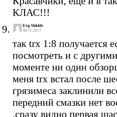
Красавчики, ещё и в та
КЛАС!!!
Evg Shkhlv
08.11.2017
так trx 1:8 получается 
посмотреть и с другими
моменте ни один обзор
меня trx встал после ш
грязимеса заклинили в
передний смазки нет в
,сразу видно первая ша