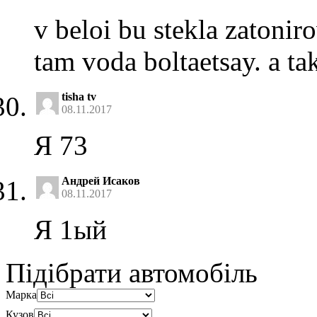
v beloi bu stekla zatoniro
tam voda boltaetsay. a ta
tisha tv
08.11.2017
Я 73
Андрей Исаков
08.11.2017
Я 1ый
Підібрати автомобіль
Марка
Кузов