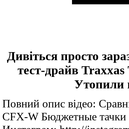
Дивіться просто зар
тест-драйв Traxxa
Утопили 
Повний опис відео: Срав
CFX-W Бюджетные тачки ту