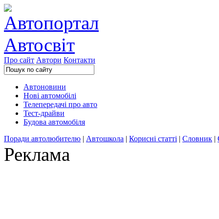
Про сайт
Автори
Контакти
Автоновини
Нові автомобілі
Телепередачі про авто
Тест-драйви
Будова автомобіля
Поради автолюбителю
|
Автошкола
|
Корисні статті
|
Словник
|
Реклама