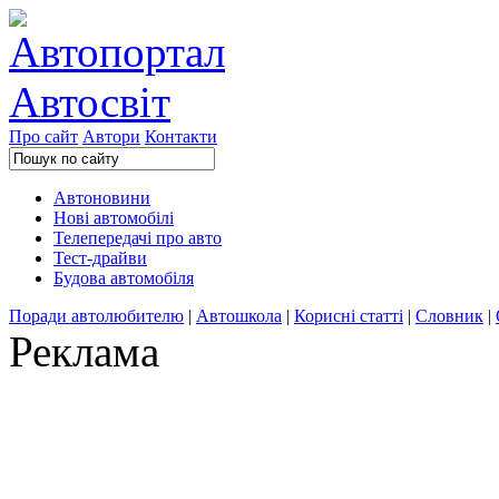
Про сайт
Автори
Контакти
Автоновини
Нові автомобілі
Телепередачі про авто
Тест-драйви
Будова автомобіля
Поради автолюбителю
|
Автошкола
|
Корисні статті
|
Словник
|
Реклама