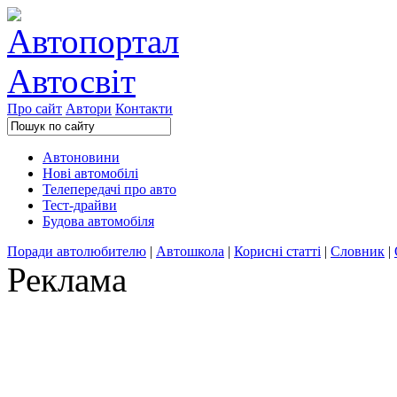
Про сайт
Автори
Контакти
Автоновини
Нові автомобілі
Телепередачі про авто
Тест-драйви
Будова автомобіля
Поради автолюбителю
|
Автошкола
|
Корисні статті
|
Словник
|
Реклама