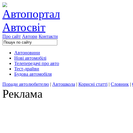
Про сайт
Автори
Контакти
Автоновини
Нові автомобілі
Телепередачі про авто
Тест-драйви
Будова автомобіля
Поради автолюбителю
|
Автошкола
|
Корисні статті
|
Словник
|
Реклама