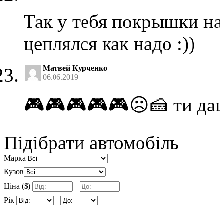
Так у тебя покрышки на
цеплялся как надо :))
Матвей Курченко
06.06.2019
🎮🎮🎮🎮🎮☹️🍰 ти да
Підібрати автомобіль
Марка
Кузов
Ціна ($)
Рік