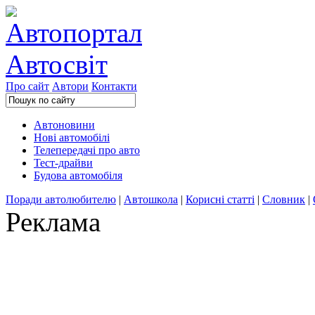
Про сайт
Автори
Контакти
Автоновини
Нові автомобілі
Телепередачі про авто
Тест-драйви
Будова автомобіля
Поради автолюбителю
|
Автошкола
|
Корисні статті
|
Словник
|
Реклама