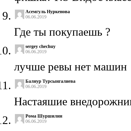
Асемгуль Нуркенова
06.06.2019
Где ты покупаешь ?
sergey chechuy
06.06.2019
лучше ревы нет машин
Балнур Турсынгалиева
06.06.2019
Настаяшие внедорожник
Рома Шуршилин
06.06.2019