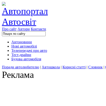
Про сайт
Автори
Контакти
Автоновини
Нові автомобілі
Телепередачі про авто
Тест-драйви
Будова автомобіля
Поради автолюбителю
|
Автошкола
|
Корисні статті
|
Словник
|
Реклама