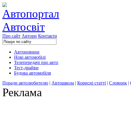
Про сайт
Автори
Контакти
Автоновини
Нові автомобілі
Телепередачі про авто
Тест-драйви
Будова автомобіля
Поради автолюбителю
|
Автошкола
|
Корисні статті
|
Словник
|
Реклама