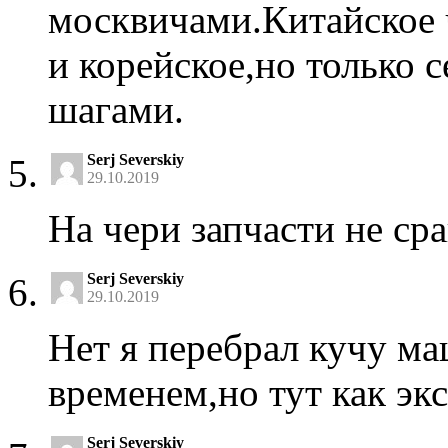
москвичами.Китайское ч
и корейское,но тольк
шагами.
Serj Severskiy
29.10.2019
На чери запчасти не ср
Serj Severskiy
29.10.2019
Нет я перебрал кучу ма
временем,но тут как эк
Serj Severskiy