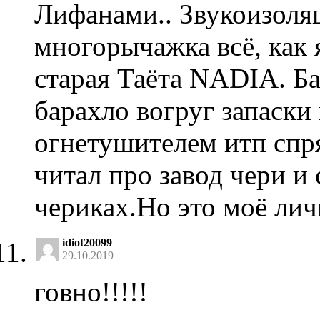
Лифанами.. Звукоизоляц
многорычажка всё, как я
старая Таёта NADIA. Б
барахло вогруг запаски
огнетушителем итп спря
читал про завод чери и 
чериках.Но это моё л
idiot20099
29.10.2019
говно!!!!!