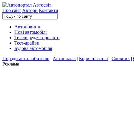
Про сайт
Автори
Контакти
Автоновини
Нові автомобілі
Телепередачі про авто
Тест-драйви
Будова автомобіля
Поради автолюбителю
|
Автошкола
|
Корисні статті
|
Словник
|
Реклама