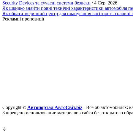
Security Devices та сучасні системи безпеки
/ 4 Сер. 2026
Як швидко знайти повні технічні характеристики автомобіля п
Як обрати медичний центр для планування вагітності: головні к
Рекламні пропозиції
Copyright ©
Автопортал АвтоСвіт.biz
- Все об автомобилях: к
Запрещено использование материалов сайта без открытого обр
⇩