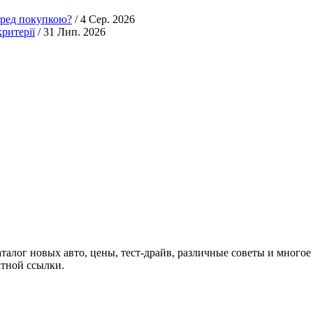
еред покупкою?
/ 4 Сер. 2026
ритерії
/ 31 Лип. 2026
аталог новых авто, цены, тест-драйв, различные советы и многое
атной ссылки.