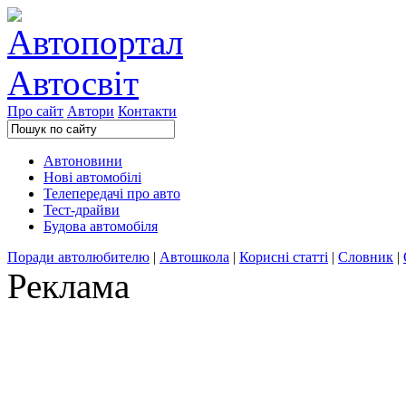
Про сайт
Автори
Контакти
Автоновини
Нові автомобілі
Телепередачі про авто
Тест-драйви
Будова автомобіля
Поради автолюбителю
|
Автошкола
|
Корисні статті
|
Словник
|
Реклама