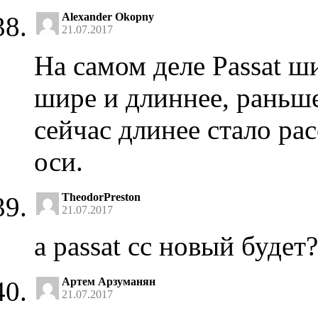
Alexander Okopny
21.07.2017
На самом деле Passat ш
шире и длиннее, раньше
сейчас длинее стало ра
оси.
TheodorPreston
21.07.2017
а passat cc новый будет?
Артем Арзуманян
21.07.2017