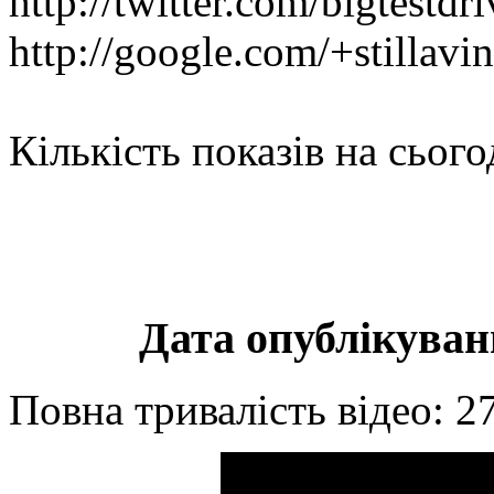
http://twitter.com/bigtestdri
http://google.com/+stillav
Кількість показів на сього
Дата опублікуванн
Повна тривалість відео: 2