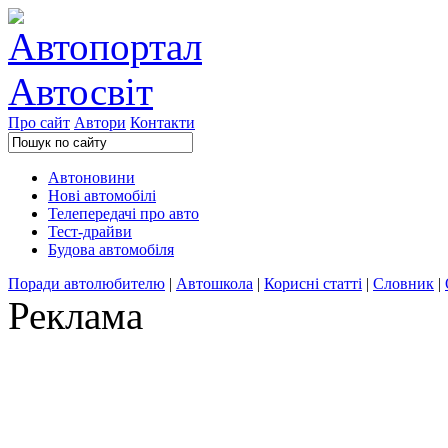
Про сайт
Автори
Контакти
Автоновини
Нові автомобілі
Телепередачі про авто
Тест-драйви
Будова автомобіля
Поради автолюбителю
|
Автошкола
|
Корисні статті
|
Словник
|
Реклама