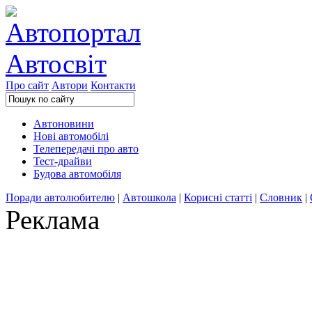
Про сайт
Автори
Контакти
Автоновини
Нові автомобілі
Телепередачі про авто
Тест-драйви
Будова автомобіля
Поради автолюбителю
|
Автошкола
|
Корисні статті
|
Словник
|
Реклама