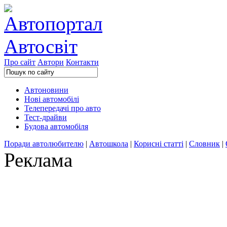
Про сайт
Автори
Контакти
Автоновини
Нові автомобілі
Телепередачі про авто
Тест-драйви
Будова автомобіля
Поради автолюбителю
|
Автошкола
|
Корисні статті
|
Словник
|
Реклама