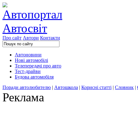
Про сайт
Автори
Контакти
Автоновини
Нові автомобілі
Телепередачі про авто
Тест-драйви
Будова автомобіля
Поради автолюбителю
|
Автошкола
|
Корисні статті
|
Словник
|
Реклама