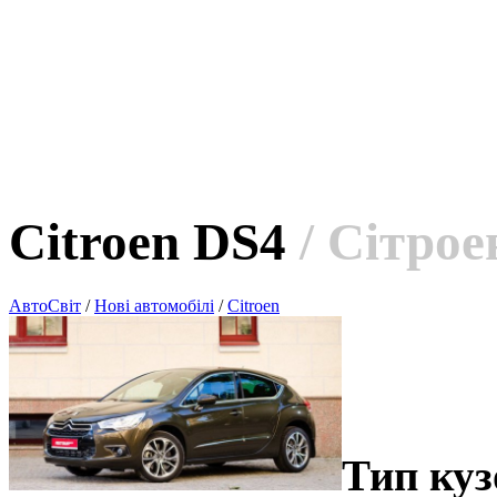
Citroen DS4
/ Сітро
АвтоСвіт
/
Нові автомобілі
/
Citroen
Тип куз