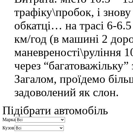
трафіку\пробок, і знов
обкатці… на трасі 6-6.5
км/год (в машині 2 дор
маневреності\руління 
через “багатоважільку” 
Загалом, проїдемо біль
задоволений як слон.
Підібрати автомобіль
Марка
Кузов