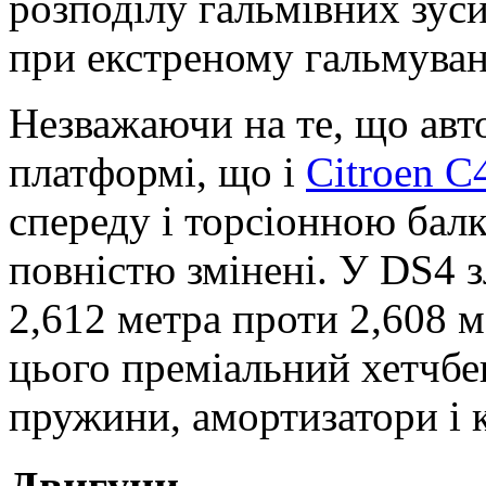
розподілу гальмівних зус
при екстреному гальмуван
Незважаючи на те, що авт
платформі, що і
Citroen C
спереду і торсіонною балко
повністю змінені. У DS4 з
2,612 метра проти 2,608 ме
цього преміальний хетчбе
пружини, амортизатори і 