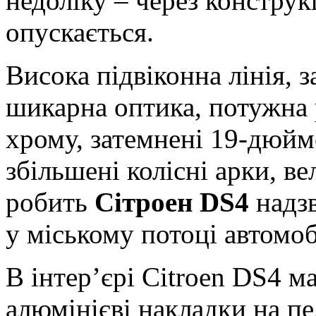
недоліку – через конструк
опускається.
Висока підвіконна лінія, з
шикарна оптика, потужна 
хрому, затемнені 19-дюйм
збільшені колісні арки, в
робить
Сітроен DS4
надзв
у міському потоці автомоб
В інтер’єрі Citroen DS4 м
алюмінієві накладки на п