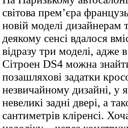
світова прем’єра француз
новій моделі дизайнерам т
деякому сенсі вдалося вмі
відразу три моделі, адже 
Сітроен DS4 можна знайти 
позашляхові задатки кросо
незвичайному дизайні, у 
невеликі задні двері, а т
сантиметрів кліренсі. Хоч