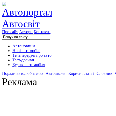
Про сайт
Автори
Контакти
Автоновини
Нові автомобілі
Телепередачі про авто
Тест-драйви
Будова автомобіля
Поради автолюбителю
|
Автошкола
|
Корисні статті
|
Словник
|
Реклама